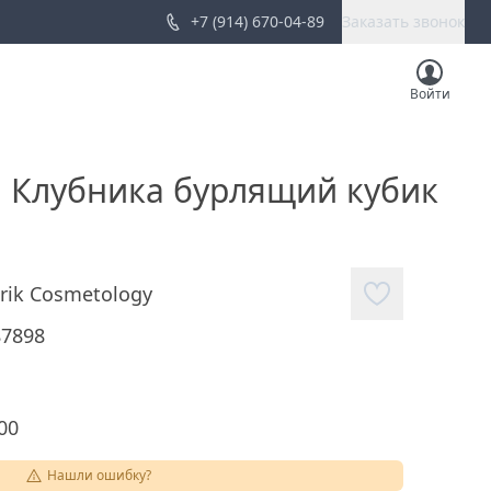
+7 (914) 670-04-89
Заказать звонок
Войти
ая Клубника бурлящий кубик
rik Cosmetology
87898
00
Нашли ошибку?