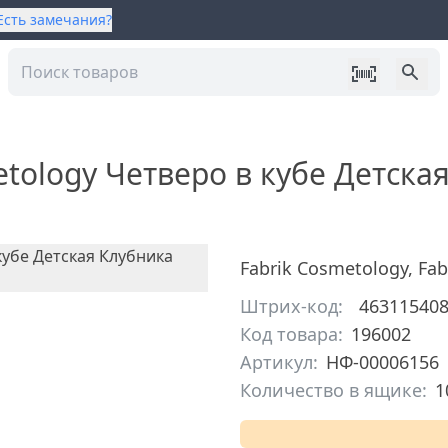
Есть замечания?
etology Четверо в кубе Детск
Fabrik Cosmetology
,
Fab
Штрих-код:
46311540
Код товара:
196002
Артикул:
НФ-00006156
Количество в ящике:
1