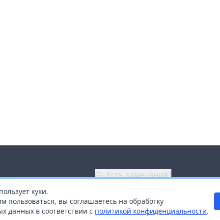
Есть замечания?
пользует куки.
ой
+7 (914) 670-04-89
м пользоваться, вы соглашаетесь на обработку
х данных в соответствии с
политикой конфиденциальности
.
дистрибьюторам
Заказать звонок