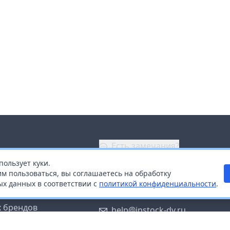
Есть замечания?
пользует куки.
ой
+7 (914) 670-04-89
м пользоваться, вы соглашаетесь на обработку
х данных в соответствии с
политикой конфиденциальности
.
дистрибьюторам
Заказать звонок
 брендов
help@instock-dv.ru