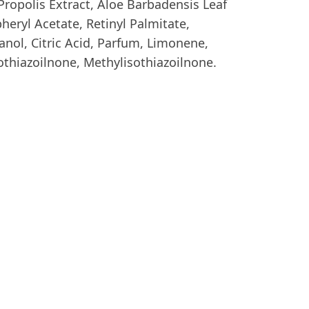
Propolis Extract, Aloe Barbadensis Leaf
heryl Acetate, Retinyl Palmitate,
nol, Citric Acid, Parfum, Limonene,
othiazoilnone, Methylisothiazoilnone.