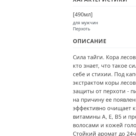
[
490мл
]
для мужчин
Перхоть
ОПИСАНИЕ
Сила тайги. Кора лесов
кто знает, что такое с
себе и стихии. Под ка
экстрактом коры лесо
защиты от перхоти - п
на причину ее появлен
эффективно очищает к
витамины А, Е, В5 и п
волосами и кожей гол
Стойкий аромат до 24ч