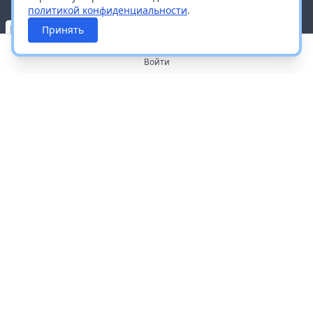
политикой конфиденциальности
.
Принять
Войти
О портале
Работа с платформой
Производителям и дистрибьюторам
Продвижение ваших брендов
Публичная оферта
Согласие на обработку персональных данных
Доставка и оплата