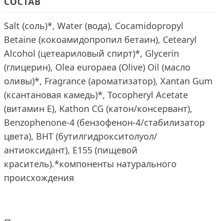
СОСТАВ
Salt (соль)*, Water (вода), Cocamidopropyl
Betaine (кокоамидопропил бетаин), Cetearyl
Alcohol (цетеариловый спирт)*, Glycerin
(глицерин), Olea europaea (Olive) Oil (масло
оливы)*, Fragrance (ароматизатор), Xantan Gum
(ксантановая камедь)*, Tocopheryl Acetate
(витамин Е), Kathon CG (катон/консервант),
Benzophenone-4 (бензофенон-4/стабилизатор
цвета), BHT (бутилгидрокситолуол/
антиоксидант), Е155 (пищевой
краситель).*компоненты натурального
происхождения