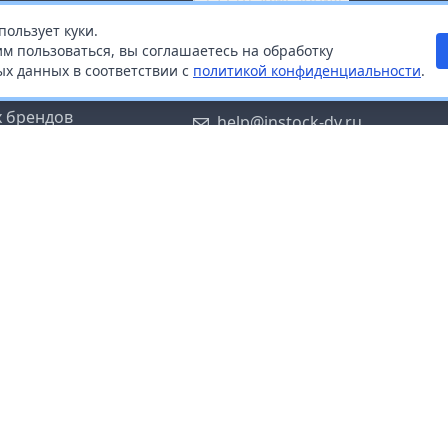
пользует куки.
ой
+7 (914) 670-04-89
м пользоваться, вы соглашаетесь на обработку
х данных в соответствии с
политикой конфиденциальности
.
дистрибьюторам
Заказать звонок
 брендов
help@instock-dv.ru
тку персональных