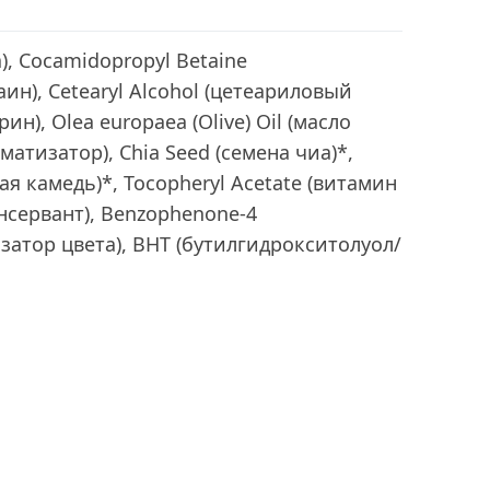
да), Cocamidopropyl Betaine
ин), Cetearyl Alcohol (цетеариловый
рин), Olea europaea (Olive) Oil (масло
матизатор), Chia Seed (семена чиа)*,
я камедь)*, Tocopheryl Acetate (витамин
онсервант), Benzophenone-4
затор цвета), BHT (бутилгидрокситолуол/