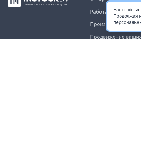
Наш сайт ис
Работа с платформ
Продолжая и
персональны
Производителям и 
Продвижение ваших
Публичная оферта
Согласие на обрабо
данных
Доставка и оплата
Контакты
Карта сайта
©
2026
InStock