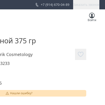
+7 (914) 670-04-89
Заказать звонок
Войти
ной 375 гр
rik Cosmetology
63233
6
Нашли ошибку?