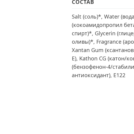
СОСТАВ
Salt (соль)*, Water (во
(кокоамидопропил бета
спирт)*, Glycerin (глице
оливы)*, Fragrance (аро
Xantan Gum (ксантанова
Е), Kathon CG (катон/к
(бензофенон-4/стабили
антиоксидант), Е122