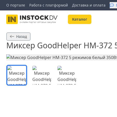
О портале
Работа с платформой
Доставка и оплата
Kаталог
Назад
Миксер GoodHelper HM-372 