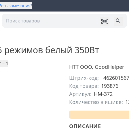
Есть замечания?
5 режимов белый 350Вт
НТТ ООО
,
GoodHelper
Штрих-код:
46260156
Код товара:
193876
Артикул:
HM-372
Количество в ящике:
1
ОПИСАНИЕ