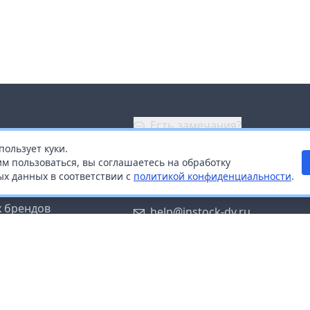
Есть замечания?
пользует куки.
ой
+7 (914) 670-04-89
м пользоваться, вы соглашаетесь на обработку
х данных в соответствии с
политикой конфиденциальности
.
дистрибьюторам
Заказать звонок
 брендов
help@instock-dv.ru
тку персональных