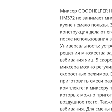
Миксер GOODHELPER HM
HM372 не занимает мно
кухне немало пользы.
конструкция делают е
после использования з
Универсальность: устр
решения множества зад
взбивания яиц. 5 скор
миксера можно регули
скоростных режимов. Б
приготовить смеси ра
комплекте: к миксеру 
которых можно пригото
воздушное тесто. Такж
взбивания. Для смены 