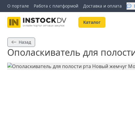
О портале
Работа с платформой
Доставка и оплата
Kаталог
Назад
Ополаскиватель для полост