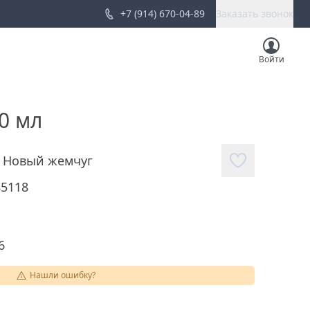
+7 (914) 670-04-89
Заказать звонок
Войти
0 мл
,
Новый жемчуг
85118
6
Нашли ошибку?