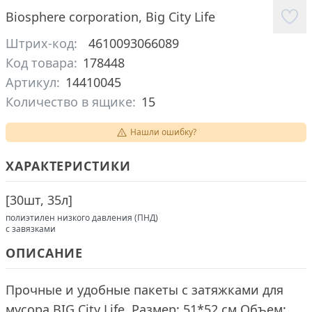
Biosphere corporation
,
Big City Life
Штрих-код:
4610093066089
Код товара:
178448
Артикул:
14410045
Количество в ящике:
15
Нашли ошибку?
ХАРАКТЕРИСТИКИ
[
30шт, 35л
]
полиэтилен низкого давления (ПНД)
с завязками
ОПИСАНИЕ
Прочные и удобные пакеты с затяжками для
мусора BIG City Life. Размер: 51*52 см Объем: