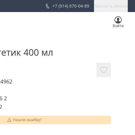
+7 (914) 670-04-89
Заказать звонок
Войти
етик 400 мл
94962
6 2
2
Нашли ошибку?