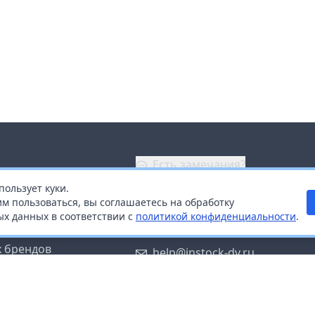
Есть замечания?
пользует куки.
ой
+7 (914) 670-04-89
м пользоваться, вы соглашаетесь на обработку
х данных в соответствии с
политикой конфиденциальности
.
дистрибьюторам
Заказать звонок
 брендов
help@instock-dv.ru
тку персональных