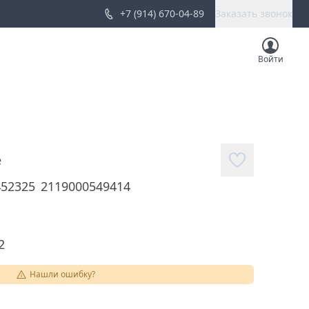
+7 (914) 670-04-89
Заказать звонок
Войти
е
452325
2119000549414
2
Нашли ошибку?