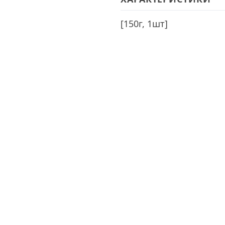
[
150г, 1шт
]