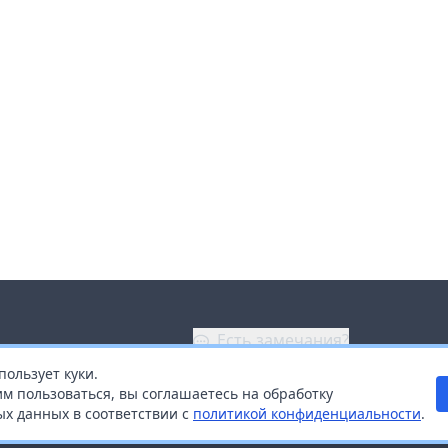
Есть замечания?
пользует куки.
ой
+7 (914) 670-04-89
м пользоваться, вы соглашаетесь на обработку
х данных в соответствии с
политикой конфиденциальности
.
дистрибьюторам
Заказать звонок