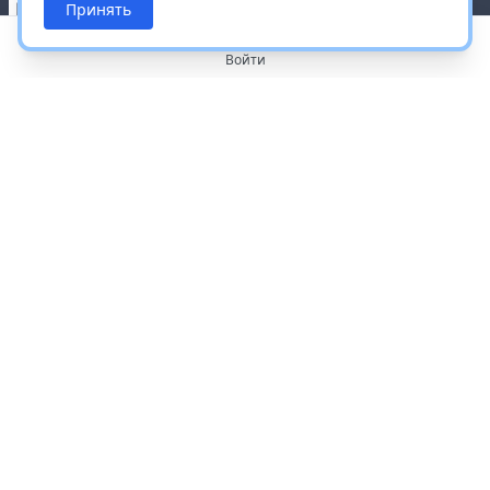
Принять
Войти
О портале
Работа с платформой
Производителям и дистрибьюторам
Продвижение ваших брендов
Публичная оферта
Согласие на обработку персональных данных
Доставка и оплата
Контакты