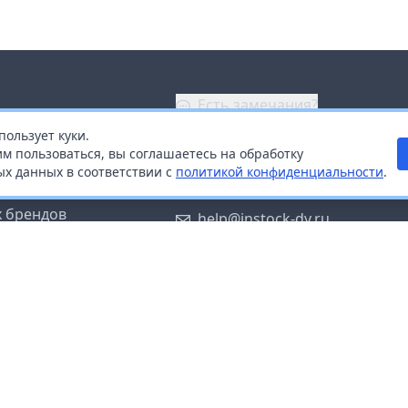
Есть замечания?
пользует куки.
ой
+7 (914) 670-04-89
м пользоваться, вы соглашаетесь на обработку
х данных в соответствии с
политикой конфиденциальности
.
дистрибьюторам
Заказать звонок
 брендов
help@instock-dv.ru
тку персональных