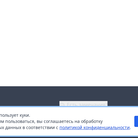
Есть замечания?
пользует куки.
ой
+7 (914) 670-04-89
м пользоваться, вы соглашаетесь на обработку
х данных в соответствии с
политикой конфиденциальности
.
дистрибьюторам
Заказать звонок