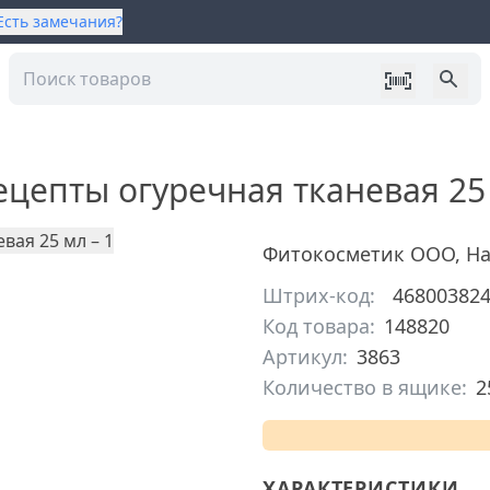
Есть замечания?
ецепты огуречная тканевая 25
Фитокосметик ООО
,
На
Штрих-код:
46800382
Код товара:
148820
Артикул:
3863
Количество в ящике:
2
ХАРАКТЕРИСТИКИ