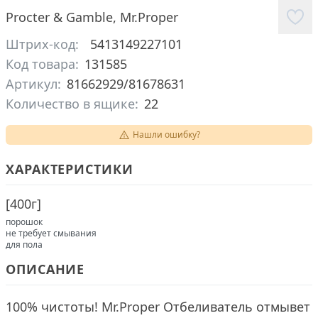
Procter & Gamble
,
Mr.Proper
Штрих-код:
5413149227101
Код товара:
131585
Артикул:
81662929/81678631
Количество в ящике:
22
Нашли ошибку?
ХАРАКТЕРИСТИКИ
[
400г
]
порошок
не требует смывания
для пола
ОПИСАНИЕ
100% чистоты! Mr.Proper Отбеливатель отмывет