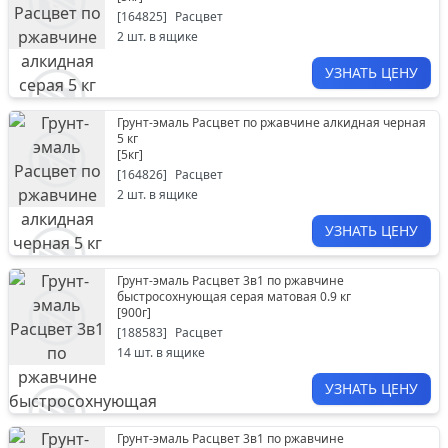
[
164825
]
Расцвет
2
шт. в ящике
УЗНАТЬ ЦЕНУ
Грунт-эмаль Расцвет по ржавчине алкидная черная
5 кг
[
5кг
]
[
164826
]
Расцвет
2
шт. в ящике
УЗНАТЬ ЦЕНУ
Грунт-эмаль Расцвет 3в1 по ржавчине
быстросохнующая серая матовая 0.9 кг
[
900г
]
[
188583
]
Расцвет
14
шт. в ящике
УЗНАТЬ ЦЕНУ
Грунт-эмаль Расцвет 3в1 по ржавчине