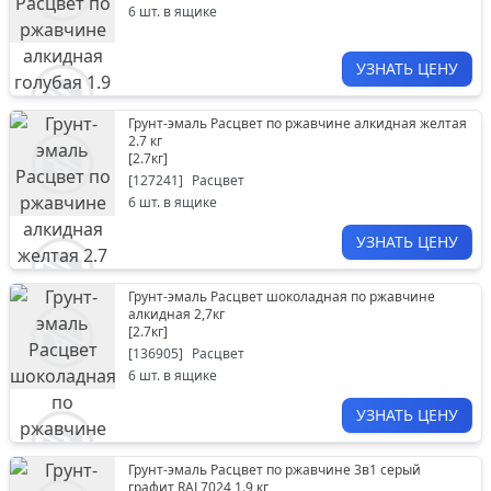
6
шт. в ящике
УЗНАТЬ ЦЕНУ
Грунт-эмаль Расцвет по ржавчине алкидная желтая
2.7 кг
[
2.7кг
]
[
127241
]
Расцвет
6
шт. в ящике
УЗНАТЬ ЦЕНУ
Грунт-эмаль Расцвет шоколадная по ржавчине
алкидная 2,7кг
[
2.7кг
]
[
136905
]
Расцвет
6
шт. в ящике
УЗНАТЬ ЦЕНУ
Грунт-эмаль Расцвет по ржавчине 3в1 серый
графит RAL7024 1.9 кг