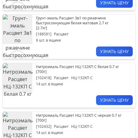
УЗНАТЬ ЦЕНУ
Грунт-эмаль Расцвет 3в1 по ржавчине
быстросохнующая белая матовая 2.7 кг
[
2.7кг
]
[
188591
]
Расцвет
6
шт. в ящике
УЗНАТЬ ЦЕНУ
Нитроэмаль Расцвет НЦ-132КП С белая 0.7 кг
[
700г
]
[
102418
]
Расцвет
НЦ-132КП С
14
шт. в ящике
УЗНАТЬ ЦЕНУ
Нитроэмаль Расцвет НЦ-132КП С черная 0.7 кг
[
700г
]
[
102432
]
Расцвет
НЦ-132КП С
14
шт. в ящике