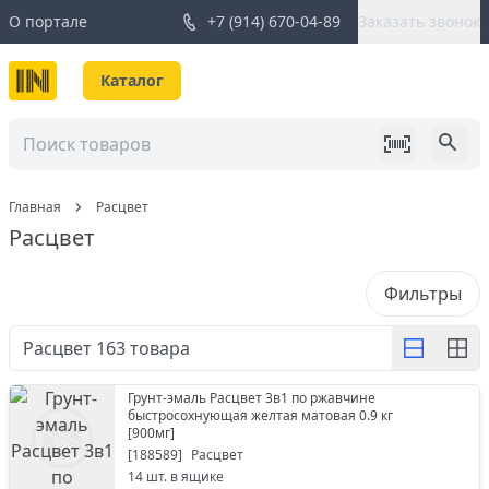
О портале
+7 (914) 670-04-89
Заказать звонок
Каталог
Главная
Расцвет
Расцвет
Фильтры
Расцвет
163
товара
Грунт-эмаль Расцвет 3в1 по ржавчине
быстросохнующая желтая матовая 0.9 кг
[
900мг
]
[
188589
]
Расцвет
14
шт. в ящике