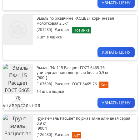
УЗНАТЬ ЦЕНУ
Эмаль по ржавчине РАСЦВЕТ коричневая
молотковая 2,5кг
[
201285
]
Расцвет
Новинка
6
шт. в ящике
УЗНАТЬ ЦЕНУ
Эмаль ПФ-115 Расцвет ГОСТ 6465-76
универсальная глянцевая белая 0.9 кг
[
900г
]
[
107698
]
Расцвет
ГОСТ 6465-76
Хит
14
шт. в ящике
УЗНАТЬ ЦЕНУ
Грунт-эмаль Расцвет по ржавчине алкидная серая
0.9 кг
[
900г
]
[
126480
]
Расцвет
Хит