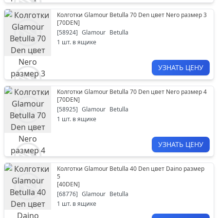
Колготки Glamour Betulla 70 Den цвет Nero размер 3
[
70DEN
]
[
58924
]
Glamour
Betulla
1
шт. в ящике
УЗНАТЬ ЦЕНУ
Колготки Glamour Betulla 70 Den цвет Nero размер 4
[
70DEN
]
[
58925
]
Glamour
Betulla
1
шт. в ящике
УЗНАТЬ ЦЕНУ
Колготки Glamour Betulla 40 Den цвет Daino размер
5
[
40DEN
]
[
68776
]
Glamour
Betulla
1
шт. в ящике