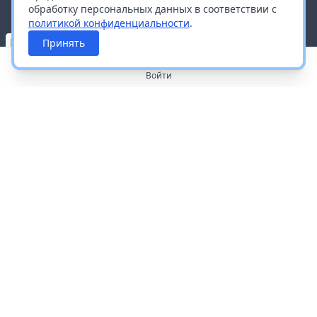
обработку персональных данных в соответствии с
политикой конфиденциальности
.
Принять
Войти
О портале
Работа с платформой
Производителям и дистрибьюторам
Продвижение ваших брендов
Публичная оферта
Согласие на обработку персональных данных
Доставка и оплата