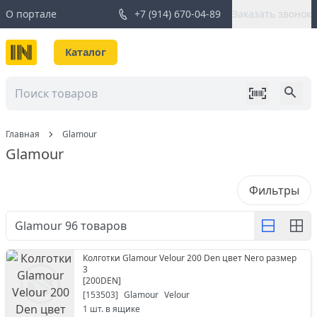
О портале
+7 (914) 670-04-89
Заказать звонок
Каталог
Главная
Glamour
Glamour
Фильтры
Glamour
96
товаров
Колготки Glamour Velour 200 Den цвет Nero размер
3
[
200DEN
]
[
153503
]
Glamour
Velour
1
шт. в ящике