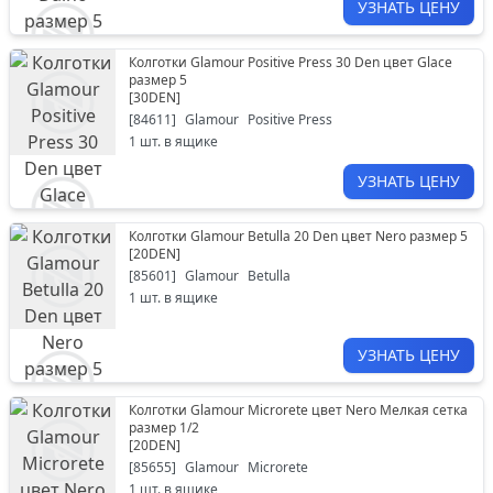
УЗНАТЬ ЦЕНУ
Колготки Glamour Positive Press 30 Den цвет Glace
размер 5
[
30DEN
]
[
84611
]
Glamour
Positive Press
1
шт. в ящике
УЗНАТЬ ЦЕНУ
Колготки Glamour Betulla 20 Den цвет Nero размер 5
[
20DEN
]
[
85601
]
Glamour
Betulla
1
шт. в ящике
УЗНАТЬ ЦЕНУ
Колготки Glamour Microrete цвет Nero Мелкая сетка
размер 1/2
[
20DEN
]
[
85655
]
Glamour
Microrete
1
шт. в ящике