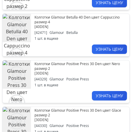
УЗНАТЬ ЦЕНУ
Колготки Glamour Betulla 40 Den цвет Cappuccino
размер 4
[
40DEN
]
[
42471
]
Glamour
Betulla
1
шт. в ящике
УЗНАТЬ ЦЕНУ
Колготки Glamour Positive Press 30 Den цвет Nero
размер 2
[
30DEN
]
[
44329
]
Glamour
Positive Press
1
шт. в ящике
УЗНАТЬ ЦЕНУ
Колготки Glamour Positive Press 30 Den цвет Glace
размер 2
[
30DEN
]
[
44330
]
Glamour
Positive Press
1
шт. в ящике