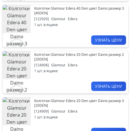
Колготки Glamour Edera 40 Den цвет Daino размер 3
[
40DEN
]
[
122920
]
Glamour
Edera
1
шт. в ящике
УЗНАТЬ ЦЕНУ
Колготки Glamour Edera 20 Den цвет Daino размер 2
[
20DEN
]
[
124908
]
Glamour
Edera
1
шт. в ящике
УЗНАТЬ ЦЕНУ
Колготки Glamour Edera 20 Den цвет Daino размер 3
[
20DEN
]
[
124909
]
Glamour
Edera
1
шт. в ящике