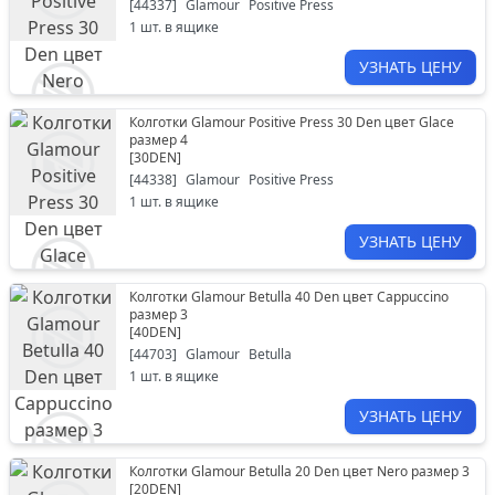
[
44337
]
Glamour
Positive Press
1
шт. в ящике
УЗНАТЬ ЦЕНУ
Колготки Glamour Positive Press 30 Den цвет Glace
размер 4
[
30DEN
]
[
44338
]
Glamour
Positive Press
1
шт. в ящике
УЗНАТЬ ЦЕНУ
Колготки Glamour Betulla 40 Den цвет Cappuccino
размер 3
[
40DEN
]
[
44703
]
Glamour
Betulla
1
шт. в ящике
УЗНАТЬ ЦЕНУ
Колготки Glamour Betulla 20 Den цвет Nero размер 3
[
20DEN
]