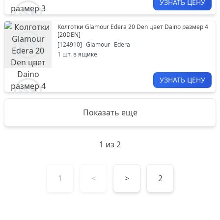
УЗНАТЬ ЦЕНУ
Колготки Glamour Edera 20 Den цвет Daino размер 4
[
20DEN
]
[
124910
]
Glamour
Edera
1
шт. в ящике
УЗНАТЬ ЦЕНУ
Показать еще
1
из
2
1
<
>
2