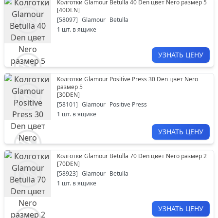
Колготки Glamour Betulla 40 Den цвет Nero размер 5
[
40DEN
]
[
58097
]
Glamour
Betulla
1
шт. в ящике
УЗНАТЬ ЦЕНУ
Колготки Glamour Positive Press 30 Den цвет Nero
размер 5
[
30DEN
]
[
58101
]
Glamour
Positive Press
1
шт. в ящике
УЗНАТЬ ЦЕНУ
Колготки Glamour Betulla 70 Den цвет Nero размер 2
[
70DEN
]
[
58923
]
Glamour
Betulla
1
шт. в ящике
УЗНАТЬ ЦЕНУ