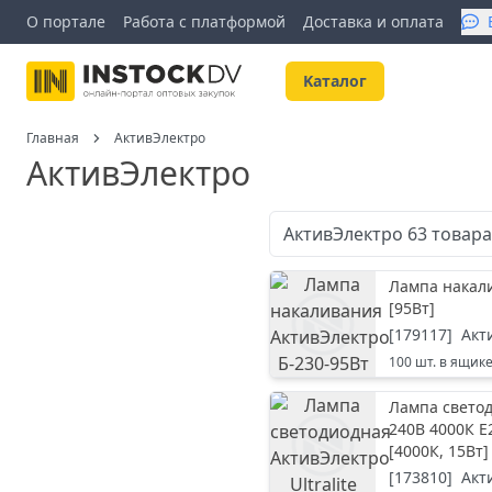
О портале
Работа с платформой
Доставка и оплата
Kаталог
Главная
АктивЭлектро
АктивЭлектро
АктивЭлектро
63
товар
Лампа накали
[
95Вт
]
[
179117
]
Акт
100
шт. в ящик
Лампа светод
240В 4000К Е
[
4000К, 15Вт
]
[
173810
]
Акт