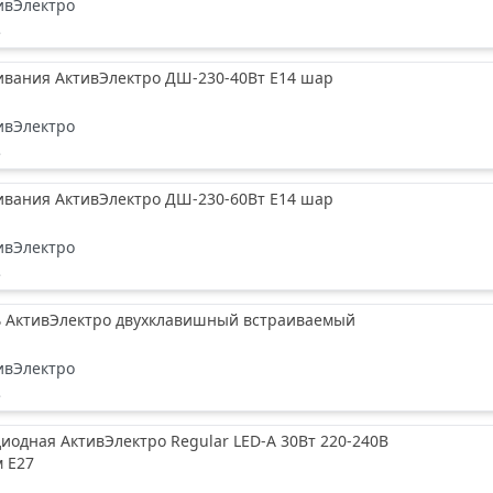
ивЭлектро
е
ивания АктивЭлектро ДШ-230-40Вт Е14 шар
ивЭлектро
е
ивания АктивЭлектро ДШ-230-60Вт Е14 шар
ивЭлектро
е
 АктивЭлектро двухклавишный встраиваемый
ивЭлектро
е
иодная АктивЭлектро Regular LED-A 30Вт 220-240В
м Е27