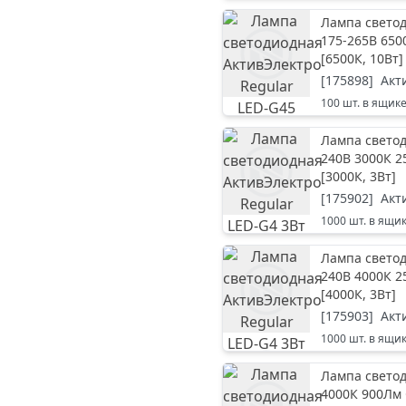
Лампа светод
175-265В 650
[
6500К, 10Вт
]
[
175898
]
Акт
100
шт. в ящик
Лампа светод
240В 3000К 2
[
3000К, 3Вт
]
[
175902
]
Акт
1000
шт. в ящи
Лампа светод
240В 4000К 2
[
4000К, 3Вт
]
[
175903
]
Акт
1000
шт. в ящи
Лампа светод
4000К 900Лм