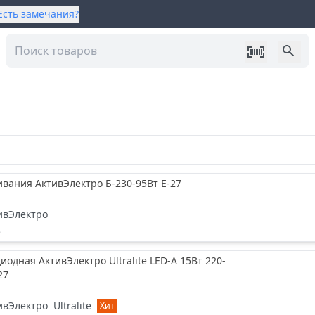
Есть замечания?
а
вания АктивЭлектро Б-230-95Вт Е-27
ивЭлектро
е
иодная АктивЭлектро Ultralite LED-A 15Вт 220-
27
ивЭлектро
Ultralite
Хит