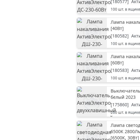
[
180577
]
Акт
100
шт. в ящик
Лампа накал
[
40Вт
]
[
180582
]
Акт
100
шт. в ящик
Лампа накал
[
60Вт
]
[
180583
]
Акт
100
шт. в ящик
Выключатель
белый 2023
[
175860
]
Акт
200
шт. в ящик
Лампа светод
6500К 2800Л
[
6500К, 30Вт
]